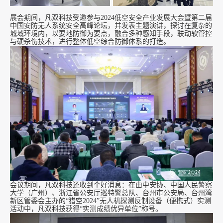
展会期间，凡双科技受邀参与2024低空安全产业发展大会暨第二届
中国安防无人系统安全高峰论坛，并发表主题演讲，探讨在复杂的
城域环境内，以要地防御为要点，融合多种感知手段，联动软管控
与硬杀伤技术，进行整体低空综合防御体系的打造。
会议期间，凡双科技还收到个好消息：在由中安协、中国人民警察
大学（广州）、浙江省公安厅巡特警总队、台州市公安局、台州湾
新区管委会主办的“猎空2024”无人机探测反制设备（便携式）实测
活动中，凡双科技获得“实测成绩优异单位”称号。