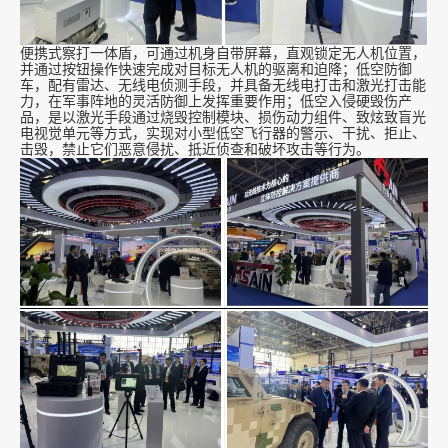
便携式察打一体盾，可通过机身自带屏幕，直观锁定无人机位置，
并通过按钮操作快速完成对目标无人机的驱离和迫降；低空防御
车，配有雷达、无线电侦测手段，并具备无线电打击和激光打击能
力，在军事阵地的灵活防御上发挥重要作用；低空入侵硬毁伤产
品，是以激光手段通过烧毁控制模块、损伤动力组件、致炫致盲光
电视觉单元等方式，实现对小型低空飞行器的警示、干扰、拒止、
击毁，禁止它们恶意侵扰、抵近侦查和破坏攻击等行为。